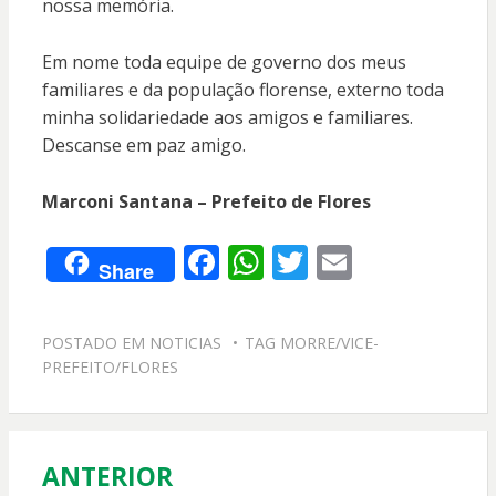
nossa memória.
Em nome toda equipe de governo dos meus
familiares e da população florense, externo toda
minha solidariedade aos amigos e familiares.
Descanse em paz amigo.
Marconi Santana – Prefeito de Flores
F
W
T
E
Share
ac
h
w
m
e
at
itt
ai
POSTADO EM
NOTICIAS
TAG
MORRE/VICE-
b
s
er
l
PREFEITO/FLORES
o
A
o
p
k
p
ANTERIOR
Navegação