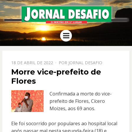
JORNAL
O Sertão em 1º Lugar
Menu
DESAFIO
PPOSTADO
18 DE ABRIL DE 2022
POR
JORNAL DESAFIO
EM
Morre vice-prefeito de
Flores
Confirmada a morte do vice-
prefeito de Flores, Cícero
Moizes, aos 69 anos.
Ele foi socorrido por populares ao hospital local
após passar mal nesta segunda-feira (18) e