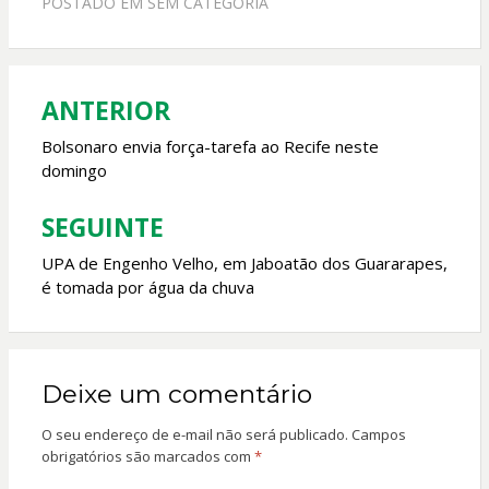
POSTADO EM
SEM CATEGORIA
b
s
er
l
o
A
o
p
ANTERIOR
Navegação
k
p
de
Bolsonaro envia força-tarefa ao Recife neste
domingo
Post
SEGUINTE
UPA de Engenho Velho, em Jaboatão dos Guararapes,
é tomada por água da chuva
Deixe um comentário
O seu endereço de e-mail não será publicado.
Campos
obrigatórios são marcados com
*