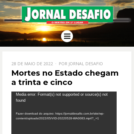
JORNAL
O Sertão em 1º Lugar
Menu
DESAFIO
PPOSTADO
28 DE MAIO DE 2022
POR
JORNAL DESAFIO
EM
Mortes no Estado chegam
a trinta e cinco
Tocador
Media error: Format(s) not supported or source(s) not
found
de
vídeo
Fazer download do arquivo: https://jornaldesafio.com.br/site/wp-
content/uploads/2022/05/VID-20220528-WA0083.mp4?_=1