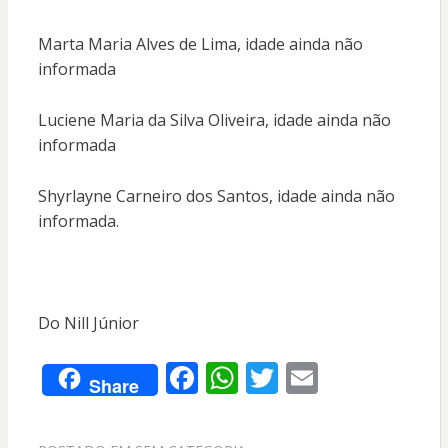
Marta Maria Alves de Lima, idade ainda não
informada
Luciene Maria da Silva Oliveira, idade ainda não
informada
Shyrlayne Carneiro dos Santos, idade ainda não
informada.
Do Nill Júnior
F
W
T
E
Share
ac
h
w
m
e
at
itt
ai