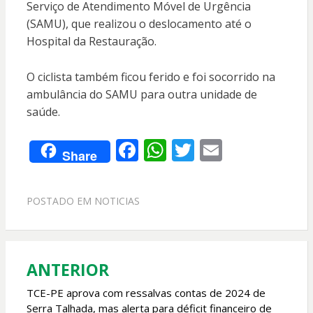
Serviço de Atendimento Móvel de Urgência
(SAMU), que realizou o deslocamento até o
Hospital da Restauração.
O ciclista também ficou ferido e foi socorrido na
ambulância do SAMU para outra unidade de
saúde.
F
W
T
E
Share
ac
h
w
m
e
at
itt
ai
POSTADO EM
NOTICIAS
b
s
er
l
o
A
o
p
ANTERIOR
Navegação
k
p
de
TCE-PE aprova com ressalvas contas de 2024 de
Serra Talhada, mas alerta para déficit financeiro de