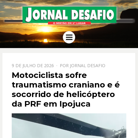
JORNAL
O Sertão em 1º Lugar
Menu
DESAFIO
PPOSTADO
9 DE JULHO DE 2026
POR
JORNAL DESAFIO
EM
Motociclista sofre
traumatismo craniano e é
socorrido de helicóptero
da PRF em Ipojuca