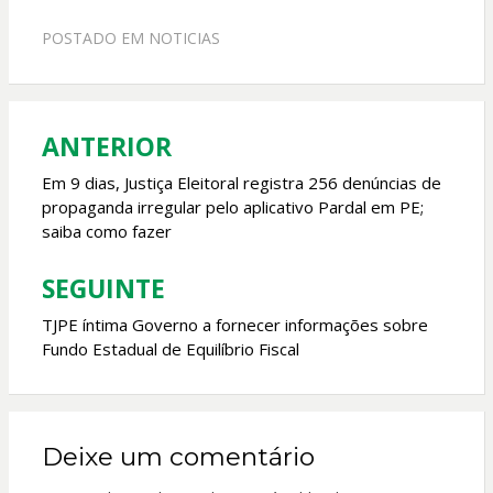
e
at
itt
ai
POSTADO EM
NOTICIAS
b
s
er
l
o
A
o
p
ANTERIOR
Navegação
k
p
de
Em 9 dias, Justiça Eleitoral registra 256 denúncias de
propaganda irregular pelo aplicativo Pardal em PE;
Post
saiba como fazer
SEGUINTE
TJPE íntima Governo a fornecer informações sobre
Fundo Estadual de Equilíbrio Fiscal
Deixe um comentário