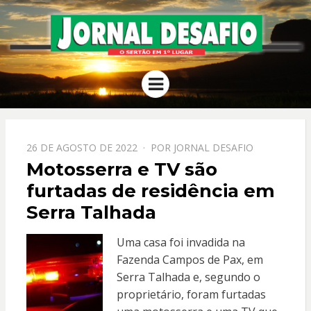
JORNAL
O Sertão em 1º Lugar
Menu
DESAFIO
PPOSTADO
26 DE AGOSTO DE 2022
POR
JORNAL DESAFIO
EM
Motosserra e TV são
furtadas de residência em
Serra Talhada
Uma casa foi invadida na
Fazenda Campos de Pax, em
Serra Talhada e, segundo o
proprietário, foram furtadas