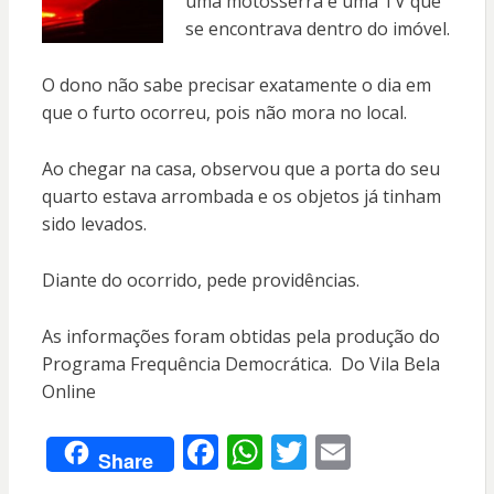
uma motosserra e uma TV que
se encontrava dentro do imóvel.
O dono não sabe precisar exatamente o dia em
que o furto ocorreu, pois não mora no local.
Ao chegar na casa, observou que a porta do seu
quarto estava arrombada e os objetos já tinham
sido levados.
Diante do ocorrido, pede providências.
As informações foram obtidas pela produção do
Programa Frequência Democrática. Do Vila Bela
Online
F
W
T
E
Share
ac
h
w
m