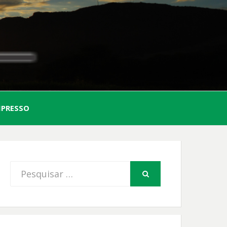
AL
MPRESSO
FIO
Procurar
PESQUISAR
por: