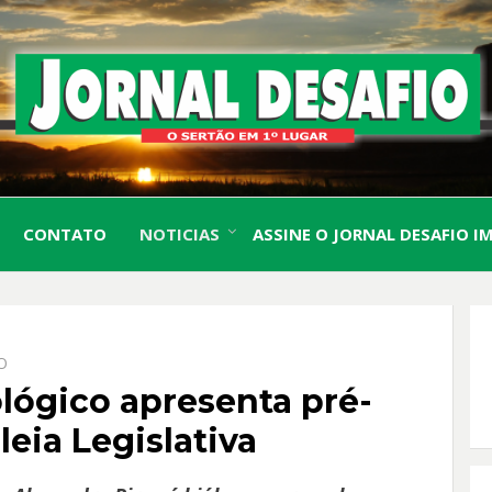
O Sertão em 1º Lugar
JORN
CONTATO
NOTICIAS
ASSINE O JORNAL DESAFIO I
DESA
O
ógico apresenta pré-
eia Legislativa