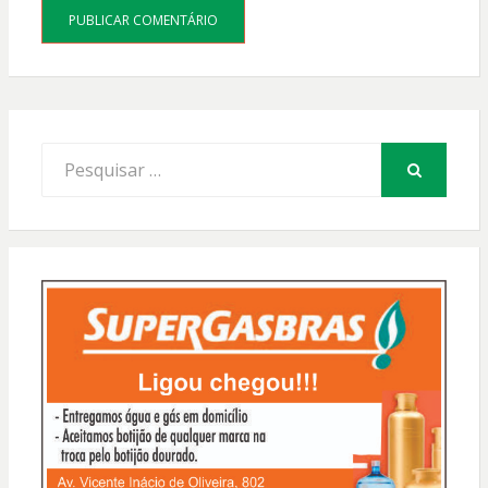
Procurar
por:
PESQUISAR