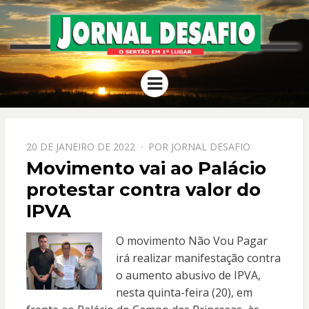
JORNAL
O Sertão em 1º Lugar
Menu
DESAFIO
PPOSTADO
20 DE JANEIRO DE 2022
POR
JORNAL DESAFIO
EM
Movimento vai ao Palácio
protestar contra valor do
IPVA
O movimento Não Vou Pagar
irá realizar manifestação contra
o aumento abusivo de IPVA,
nesta quinta-feira (20), em