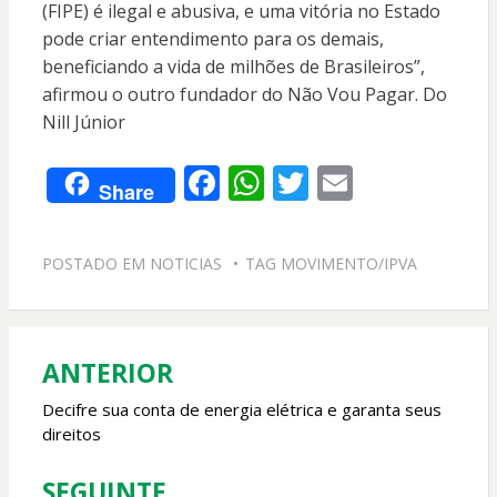
(FIPE) é ilegal e abusiva, e uma vitória no Estado
pode criar entendimento para os demais,
beneficiando a vida de milhões de Brasileiros”,
afirmou o outro fundador do Não Vou Pagar. Do
Nill Júnior
F
W
T
E
Share
ac
h
w
m
e
at
itt
ai
POSTADO EM
NOTICIAS
TAG
MOVIMENTO/IPVA
b
s
er
l
o
A
o
p
ANTERIOR
Navegação
k
p
de
Decifre sua conta de energia elétrica e garanta seus
direitos
Post
SEGUINTE