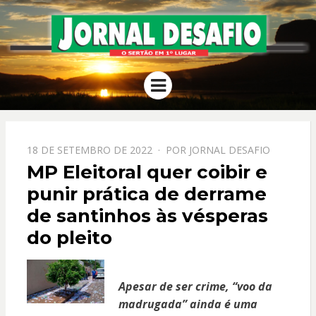
JORNAL
O Sertão em 1º Lugar
Menu
DESAFIO
PPOSTADO
18 DE SETEMBRO DE 2022
POR
JORNAL DESAFIO
EM
MP Eleitoral quer coibir e
punir prática de derrame
de santinhos às vésperas
do pleito
Apesar de ser crime, “voo da
madrugada” ainda é uma