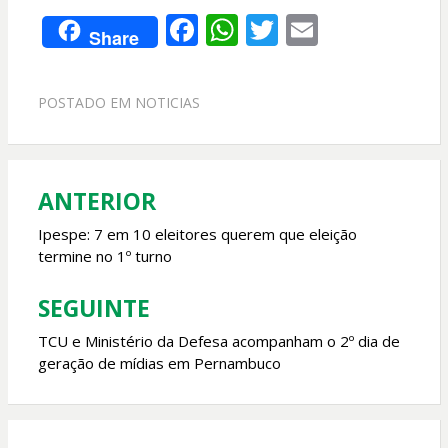
F
W
T
E
Share
ac
h
w
m
e
at
itt
ai
POSTADO EM
NOTICIAS
b
s
er
l
o
A
o
p
ANTERIOR
Navegação
k
p
de
Ipespe: 7 em 10 eleitores querem que eleição
termine no 1º turno
Post
SEGUINTE
TCU e Ministério da Defesa acompanham o 2º dia de
geração de mídias em Pernambuco