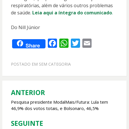
respiratórias, além de vários outros problemas
de saúde.
Leia aqui a íntegra do comunicado
.
Do Nill Júnior
F
W
T
E
Share
ac
h
w
m
e
at
itt
ai
POSTADO EM
SEM CATEGORIA
b
s
er
l
o
A
o
p
ANTERIOR
Navegação
k
p
de
Pesquisa presidente ModalMais/Futura: Lula tem
46,9% dos votos totais, e Bolsonaro, 46,5%
Post
SEGUINTE