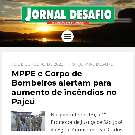
JORNAL
O Sertão em 1º Lugar
Menu
DESAFIO
PPOSTADO
15 DE OUTUBRO DE 2022
POR
JORNAL DESAFIO
EM
MPPE e Corpo de
Bombeiros alertam para
aumento de incêndios no
Pajeú
Na quinta-feira (13), o 1º
Promotor de Justiça de São José
do Egito, Aurinilton Leão Carlos