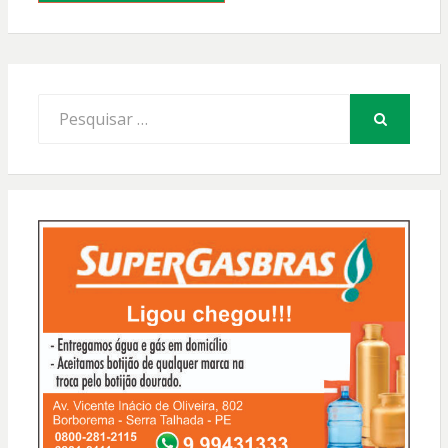
Procurar
por:
PESQUISAR