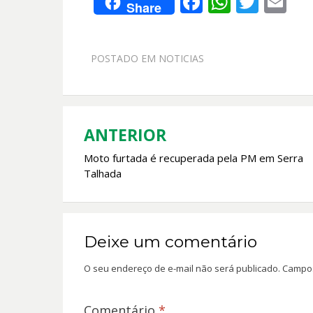
F
W
T
E
Share
ac
h
w
m
e
at
itt
ai
POSTADO EM
NOTICIAS
b
s
er
l
o
A
o
p
k
p
ANTERIOR
Navegação
Moto furtada é recuperada pela PM em Serra
de
Talhada
Post
Deixe um comentário
O seu endereço de e-mail não será publicado.
Campos
Comentário
*