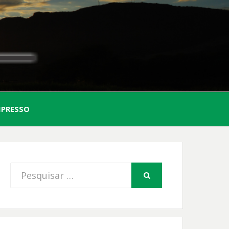
AL
MPRESSO
FIO
Procurar
PESQUISAR
por: