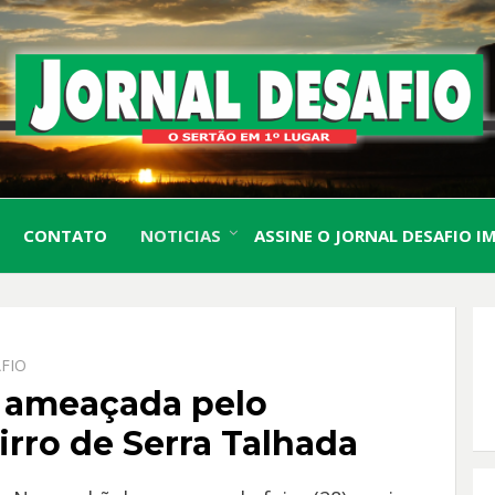
O Sertão em 1º Lugar
JORN
CONTATO
NOTICIAS
ASSINE O JORNAL DESAFIO I
DESA
FIO
e ameaçada pelo
rro de Serra Talhada