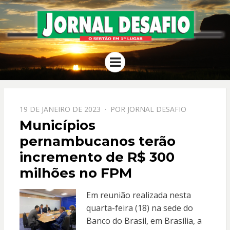
JORNAL
O Sertão em 1º Lugar
Menu
DESAFIO
PPOSTADO
19 DE JANEIRO DE 2023
POR
JORNAL DESAFIO
EM
Municípios
pernambucanos terão
incremento de R$ 300
milhões no FPM
Em reunião realizada nesta
quarta-feira (18) na sede do
Banco do Brasil, em Brasília, a