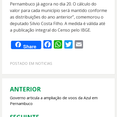
Pernambuco já agora no dia 20. O cálculo do
valor para cada município será mantido conforme
as distribuições do ano anterior”, comemorou o
deputado Silvio Costa Filho. A medida é válida até
a publicação integral do Censo pelo IBGE.
F
W
T
E
Share
ac
h
w
m
e
at
itt
ai
POSTADO EM
NOTICIAS
b
s
er
l
o
A
o
p
ANTERIOR
Navegação
k
p
de
Governo articula a ampliação de voos da Azul em
Pernambuco
Post