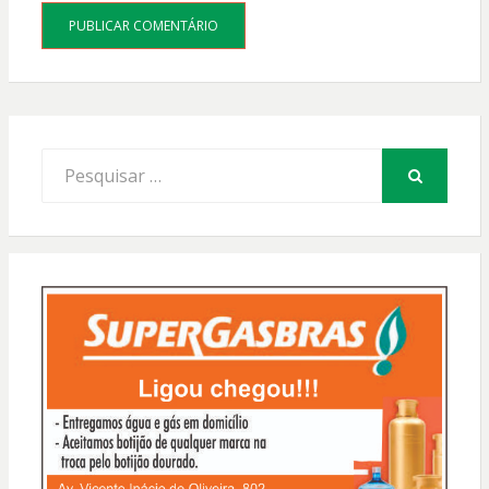
Procurar
por:
PESQUISAR