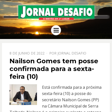
JORNAL
O Sertão em 1º Lugar
Menu
DESAFIO
PPOSTADO
8 DE JUNHO DE 2022
POR
JORNAL DESAFIO
EM
Nailson Gomes tem posse
confirmada para a sexta-
feira (10)
Está confirmada para a próxima
sexta-feira (10) a posse do
secretário Nailson Gomes (PP)
na Câmara Municipal de Serra