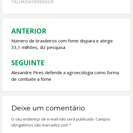
o
A
TALHADA/VEREADOR
o
p
k
p
ANTERIOR
Navegação
de
Número de brasileiros com fome dispara e atinge
33,1 milhões, diz pesquisa
Post
SEGUINTE
Alexandre Pires defende a agroecologia como forma
de combate a fome
Deixe um comentário
O seu endereço de e-mail não será publicado.
Campos
obrigatórios são marcados com
*