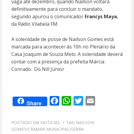
vaga até dezembro, quando Nailson voltará
definitivamente para concluir o mandato,
segundo apurou o comunicador
Francys Maya
,
da Rádio Vilabela FM.
A solenidade de posse de Nailson Gomes está
marcada para acontecer às 10h no Plenário da
Casa Joaquim de Souza Melo. A solenidade deverá
contar com a presença da prefeita Márcia
Conrado. Do Nill Júnior
F
W
T
E
Share
ac
h
w
m
e
at
itt
ai
POSTADO EM
NOTICIAS
TAG
NAILSON
b
s
er
l
GOMES/CÂMARA MUNICIPAL/SERRA