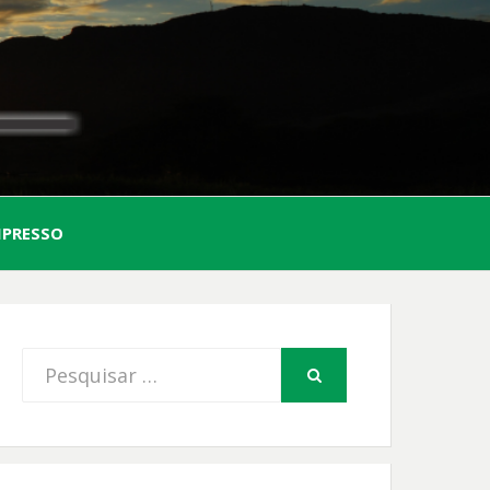
AL
MPRESSO
FIO
Procurar
PESQUISAR
por: