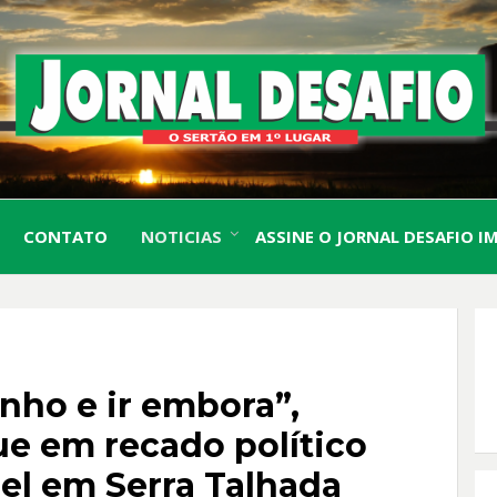
O Sertão em 1º Lugar
JORN
CONTATO
NOTICIAS
ASSINE O JORNAL DESAFIO I
DESA
inho e ir embora”,
e em recado político
el em Serra Talhada