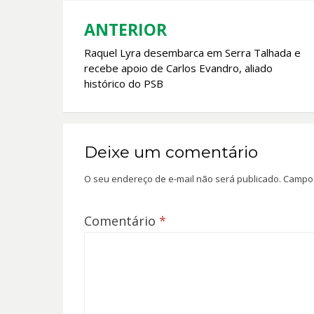
o
p
k
p
ANTERIOR
Navegação
Raquel Lyra desembarca em Serra Talhada e
de
recebe apoio de Carlos Evandro, aliado
Post
histórico do PSB
Deixe um comentário
O seu endereço de e-mail não será publicado.
Campos
Comentário
*