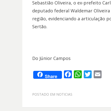
Sebastião Oliveira, o ex-prefeito Ca
deputado federal Waldemar Oliveira 
região, evidenciando a articulação p
Sertão.
Do Júnior Campos
F
W
T
E
Share
ac
h
w
m
e
at
itt
ai
POSTADO EM
NOTICIAS
b
s
er
l
o
A