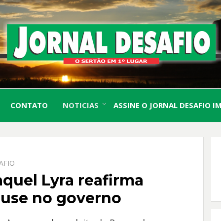
O Sertão em 1º Lugar
JORN
CONTATO
NOTICIAS
ASSINE O JORNAL DESAFIO I
DESA
AFIO
aquel Lyra reafirma
rause no governo