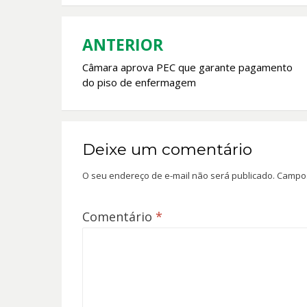
o
A
o
p
k
p
ANTERIOR
Navegação
Câmara aprova PEC que garante pagamento
de
do piso de enfermagem
Post
Deixe um comentário
O seu endereço de e-mail não será publicado.
Campos
Comentário
*