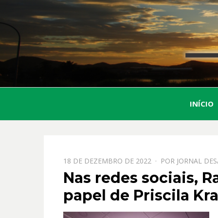
INÍCIO
PPOSTADO
18 DE DEZEMBRO DE 2022
POR
JORNAL DES
EM
Nas redes sociais, R
papel de Priscila K