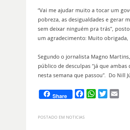
“Vai me ajudar muito a tocar um go
pobreza, as desigualdades e gerar m
sem deixar ninguém pra trás”, posto
um agradecimento: Muito obrigada, Pr
Segundo o jornalista Magno Martins
público de desculpas “já que ambas
nesta semana que passou”. Do Nill J
F
W
T
E
Share
ac
h
w
m
e
at
itt
ai
POSTADO EM
NOTICIAS
b
s
er
l