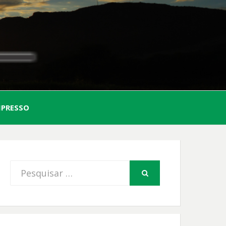
AL
MPRESSO
FIO
Procurar
PESQUISAR
por: