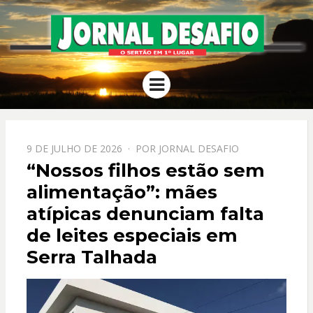
JORNAL
O Sertão em 1º Lugar
Menu
DESAFIO
PPOSTADO
9 DE JULHO DE 2026
POR
JORNAL DESAFIO
EM
“Nossos filhos estão sem
alimentação”: mães
atípicas denunciam falta
de leites especiais em
Serra Talhada