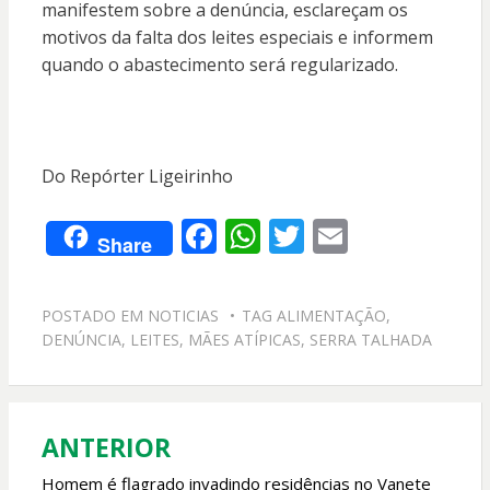
manifestem sobre a denúncia, esclareçam os
motivos da falta dos leites especiais e informem
quando o abastecimento será regularizado.
Do Repórter Ligeirinho
F
W
T
E
Share
ac
h
w
m
e
at
itt
ai
POSTADO EM
NOTICIAS
TAG
ALIMENTAÇÃO
,
b
s
er
l
DENÚNCIA
,
LEITES
,
MÃES ATÍPICAS
,
SERRA TALHADA
o
A
o
p
k
p
ANTERIOR
Navegação
de
Homem é flagrado invadindo residências no Vanete