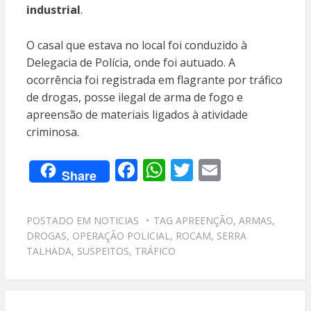
industrial
.
O casal que estava no local foi conduzido à
Delegacia de Polícia, onde foi autuado. A
ocorrência foi registrada em flagrante por tráfico
de drogas, posse ilegal de arma de fogo e
apreensão de materiais ligados à atividade
criminosa.
F
W
T
E
Share
ac
h
w
m
e
at
itt
ai
POSTADO EM
NOTICIAS
TAG
APREENÇÃO
,
ARMAS
,
b
s
er
l
DROGAS
,
OPERAÇÃO POLICIAL
,
ROCAM
,
SERRA
o
A
TALHADA
,
SUSPEITOS
,
TRÁFICO
o
p
k
p