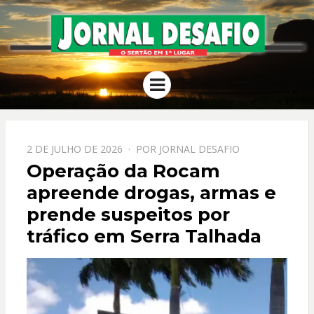
JORNAL
O Sertão em 1º Lugar
Menu
DESAFIO
PPOSTADO
2 DE JULHO DE 2026
POR
JORNAL DESAFIO
EM
Operação da Rocam
apreende drogas, armas e
prende suspeitos por
tráfico em Serra Talhada