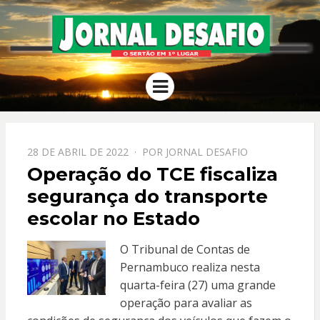
JORNAL
O Sertão em 1º Lugar
Menu
DESAFIO
PPOSTADO
28 DE ABRIL DE 2022
POR
JORNAL DESAFIO
EM
Operação do TCE fiscaliza
segurança do transporte
escolar no Estado
O Tribunal de Contas de
Pernambuco realiza nesta
quarta-feira (27) uma grande
operação para avaliar as