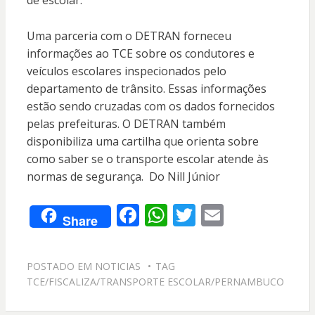
de escolar.
Uma parceria com o DETRAN forneceu
informações ao TCE sobre os condutores e
veículos escolares inspecionados pelo
departamento de trânsito. Essas informações
estão sendo cruzadas com os dados fornecidos
pelas prefeituras. O DETRAN também
disponibiliza uma cartilha que orienta sobre
como saber se o transporte escolar atende às
normas de segurança. Do Nill Júnior
F
W
T
E
Share
ac
h
w
m
e
at
itt
ai
POSTADO EM
NOTICIAS
TAG
b
s
er
l
TCE/FISCALIZA/TRANSPORTE ESCOLAR/PERNAMBUCO
o
A