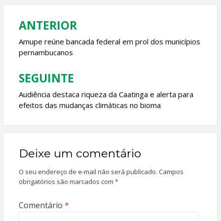
o
p
k
p
ANTERIOR
Navegação
de
Amupe reúne bancada federal em prol dos municípios
pernambucanos
Post
SEGUINTE
Audiência destaca riqueza da Caatinga e alerta para
efeitos das mudanças climáticas no bioma
Deixe um comentário
O seu endereço de e-mail não será publicado.
Campos
obrigatórios são marcados com
*
Comentário
*