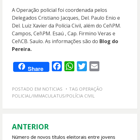
A Operação policial foi coordenada pelos
Delegados Cristiano Jacques, Del. Paulo Enio e
Del. Luiz Xavier da Polícia Civil, além do Cel\PM.
Campos, Cel\PM. Esaú , Cap. Firmino Veras e
Cel\CB. Saulo. As informações são do
Blog do
Pereira.
F
W
T
E
Share
ac
h
w
m
e
at
itt
ai
POSTADO EM
NOTICIAS
TAG
OPERAÇÃO
b
s
er
l
POLICIAL/IMMACULATUS/POLÍCIA CIVIL
o
A
o
p
k
p
ANTERIOR
Navegação
de
Número de novos títulos eleitorais entre jovens