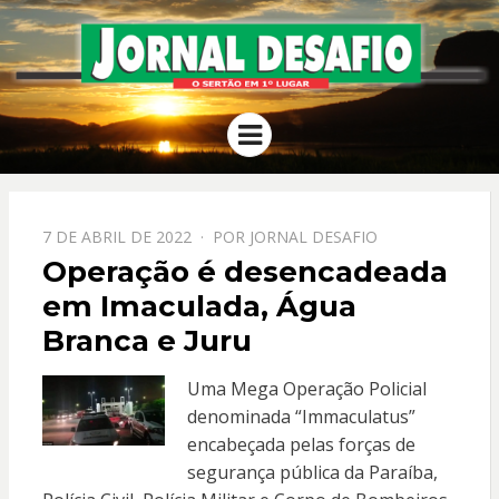
JORNAL
O Sertão em 1º Lugar
Menu
DESAFIO
PPOSTADO
7 DE ABRIL DE 2022
POR
JORNAL DESAFIO
EM
Operação é desencadeada
em Imaculada, Água
Branca e Juru
Uma Mega Operação Policial
denominada “Immaculatus”
encabeçada pelas forças de
segurança pública da Paraíba,