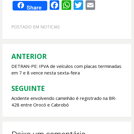
F
W
T
E
Share
ac
h
w
m
e
at
itt
ai
POSTADO EM
NOTICIAS
b
s
er
l
o
A
o
p
ANTERIOR
Navegação
k
p
de
DETRAN-PE: IPVA de veículos com placas terminadas
em 7 e 8 vence nesta sexta-feira
Post
SEGUINTE
Acidente envolvendo caminhão é registrado na BR-
428 entre Orocó e Cabrobó