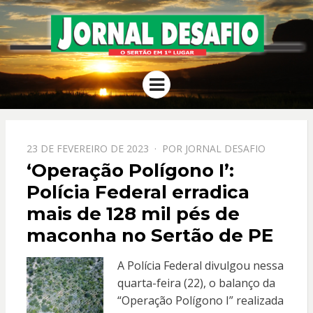
JORNAL
O Sertão em 1º Lugar
Menu
DESAFIO
PPOSTADO
23 DE FEVEREIRO DE 2023
POR
JORNAL DESAFIO
EM
‘Operação Polígono I’:
Polícia Federal erradica
mais de 128 mil pés de
maconha no Sertão de PE
A Polícia Federal divulgou nessa
quarta-feira (22), o balanço da
“Operação Polígono I” realizada