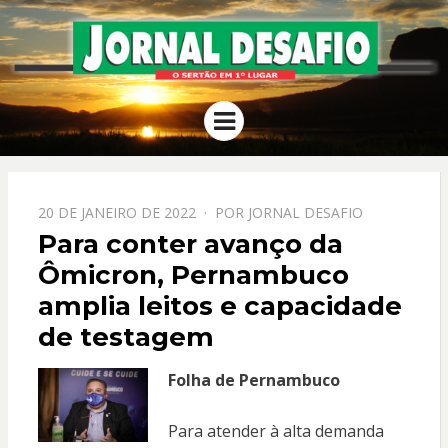
JORNAL
O Sertão em 1º Lugar
Menu
DESAFIO
PPOSTADO
20 DE JANEIRO DE 2022
POR
JORNAL DESAFIO
EM
Para conter avanço da
Ômicron, Pernambuco
amplia leitos e capacidade
de testagem
Folha de Pernambuco
Para atender à alta demanda