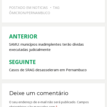
e
at
itt
ai
POSTADO EM
NOTICIAS
TAG
b
s
er
l
ÔMICRON/PERNAMBUCO
o
A
o
p
k
p
ANTERIOR
Navegação
de
SAMU: municípios inadimplentes terão dívidas
executadas judicialmente
Post
SEGUINTE
Casos de SRAG desasseleram em Pernambuco
Deixe um comentário
O seu endereço de e-mail não será publicado.
Campos
obrigatórios são marcados com
*