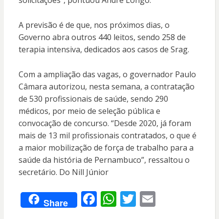
solicitações”, pontuou André Longo.
A previsão é de que, nos próximos dias, o
Governo abra outros 440 leitos, sendo 258 de
terapia intensiva, dedicados aos casos de Srag.
Com a ampliação das vagas, o governador Paulo
Câmara autorizou, nesta semana, a contratação
de 530 profissionais de saúde, sendo 290
médicos, por meio de seleção pública e
convocação de concurso. “Desde 2020, já foram
mais de 13 mil profissionais contratados, o que é
a maior mobilização de força de trabalho para a
saúde da história de Pernambuco”, ressaltou o
secretário. Do Nill Júnior
F
W
T
E
Share
ac
h
w
m