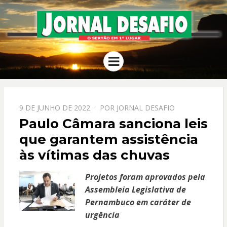
JORNAL
O Sertão em 1º Lugar
Menu
DESAFIO
PPOSTADO
9 DE JUNHO DE 2022
POR
JORNAL DESAFIO
EM
Paulo Câmara sanciona leis
que garantem assistência
às vítimas das chuvas
Projetos foram aprovados pela
Assembleia Legislativa de
Pernambuco em caráter de
urgência