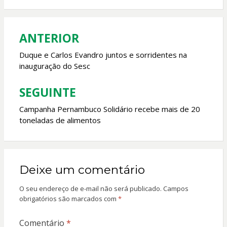
o
A
o
p
ANTERIOR
Navegação
k
p
de
Duque e Carlos Evandro juntos e sorridentes na
inauguração do Sesc
Post
SEGUINTE
Campanha Pernambuco Solidário recebe mais de 20
toneladas de alimentos
Deixe um comentário
O seu endereço de e-mail não será publicado.
Campos
obrigatórios são marcados com
*
Comentário
*