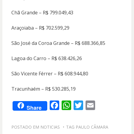
Chã Grande – R$ 799.049,43
Araçoiaba – R$ 702.599,29
São José da Coroa Grande – R$ 688.366,85
Lagoa do Carro – R$ 638.426,26
São Vicente Férrer – R$ 608.944,80
Tracunhaém – R$ 530.285,19
F
W
T
E
Share
ac
h
w
m
e
at
itt
ai
POSTADO EM
NOTICIAS
TAG
PAULO CÂMARA
b
s
er
l