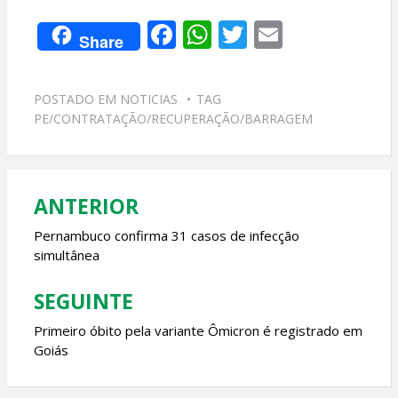
F
W
T
E
Share
ac
h
w
m
e
at
itt
ai
POSTADO EM
NOTICIAS
TAG
b
s
er
l
PE/CONTRATAÇÃO/RECUPERAÇÃO/BARRAGEM
o
A
o
p
k
p
ANTERIOR
Navegação
de
Pernambuco confirma 31 casos de infecção
simultânea
Post
SEGUINTE
Primeiro óbito pela variante Ômicron é registrado em
Goiás