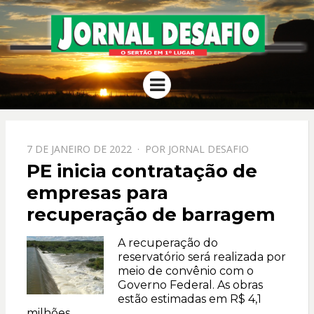
JORNAL
O Sertão em 1º Lugar
Menu
DESAFIO
PPOSTADO
7 DE JANEIRO DE 2022
POR
JORNAL DESAFIO
EM
PE inicia contratação de
empresas para
recuperação de barragem
A recuperação do
reservatório será realizada por
meio de convênio com o
Governo Federal. As obras
estão estimadas em R$ 4,1
milhões