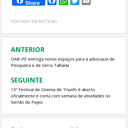
F
W
T
E
Share
ac
h
w
m
e
at
itt
ai
POSTADO EM
NOTICIAS
b
s
er
l
o
A
o
p
ANTERIOR
Navegação
k
p
de
OAB-PE entrega novos espaços para a advocacia de
Pesqueira e de Serra Talhada
Post
SEGUINTE
15º Festival de Cinema de Triunfo é aberto
oficialmente e conta com semana de atividades no
Sertão do Pajeú