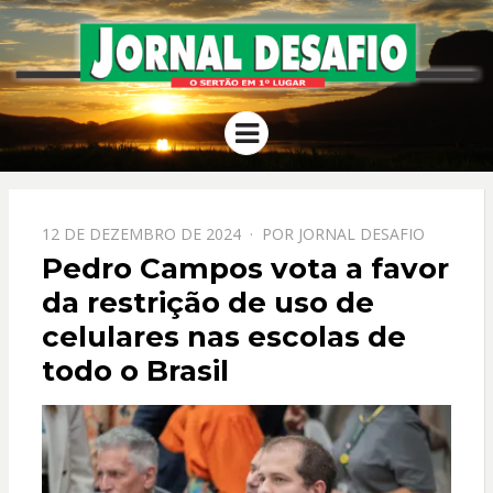
JORNAL
O Sertão em 1º Lugar
Menu
DESAFIO
PPOSTADO
12 DE DEZEMBRO DE 2024
POR
JORNAL DESAFIO
EM
Pedro Campos vota a favor
da restrição de uso de
celulares nas escolas de
todo o Brasil