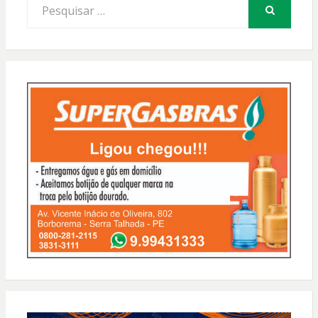
Procurar
por:
PESQUISAR