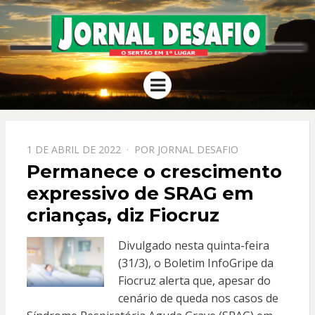
JORNAL
O Sertão em 1º Lugar
Menu
DESAFIO
PPOSTADO
1 DE ABRIL DE 2022
POR
JORNAL DESAFIO
EM
Permanece o crescimento
expressivo de SRAG em
crianças, diz Fiocruz
Divulgado nesta quinta-feira
(31/3), o Boletim InfoGripe da
Fiocruz alerta que, apesar do
cenário de queda nos casos de