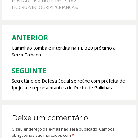
POSTADO EM
NOTICIAS
TAG
b
s
er
l
FIOCRUZ/INFOGRIPE/CRIANÇAS/
o
A
o
p
k
p
ANTERIOR
Navegação
de
Caminhão tomba e interdita na PE 320 próximo a
Serra Talhada
Post
SEGUINTE
Secretário de Defesa Social se reúne com prefeita de
Ipojuca e representantes de Porto de Galinhas
Deixe um comentário
O seu endereço de e-mail não será publicado.
Campos
obrigatórios são marcados com
*