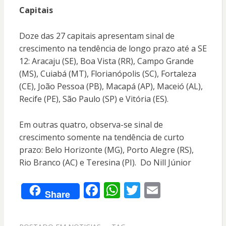
Capitais
Doze das 27 capitais apresentam sinal de
crescimento na tendência de longo prazo até a SE
12: Aracaju (SE), Boa Vista (RR), Campo Grande
(MS), Cuiabá (MT), Florianópolis (SC), Fortaleza
(CE), João Pessoa (PB), Macapá (AP), Maceió (AL),
Recife (PE), São Paulo (SP) e Vitória (ES).
Em outras quatro, observa-se sinal de
crescimento somente na tendência de curto
prazo: Belo Horizonte (MG), Porto Alegre (RS),
Rio Branco (AC) e Teresina (PI). Do Nill Júnior
F
W
T
E
Share
ac
h
w
m
e
at
itt
ai