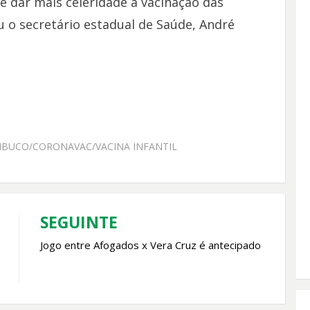
é dar mais celeridade à vacinação das
u o secretário estadual de Saúde, André
BUCO/CORONAVAC/VACINA INFANTIL
SEGUINTE
Jogo entre Afogados x Vera Cruz é antecipado