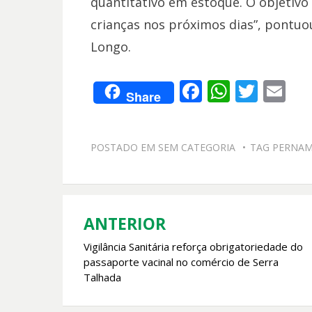
quantitativo em estoque. O objetivo 
crianças nos próximos dias”, pontuo
Longo.
F
W
T
E
Share
ac
h
w
m
e
at
itt
ai
POSTADO EM
SEM CATEGORIA
TAG
PERNAM
b
s
er
l
o
A
o
p
k
p
ANTERIOR
Navegação
Vigilância Sanitária reforça obrigatoriedade do
de
passaporte vacinal no comércio de Serra
Post
Talhada