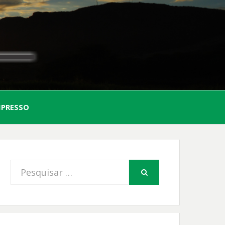
AL
MPRESSO
FIO
Procurar
PESQUISAR
por: