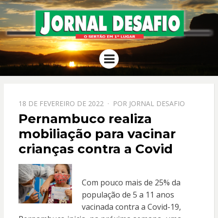
JORNAL
O Sertão em 1º Lugar
Menu
DESAFIO
PPOSTADO
18 DE FEVEREIRO DE 2022
POR
JORNAL DESAFIO
EM
Pernambuco realiza
mobiliação para vacinar
crianças contra a Covid
Com pouco mais de 25% da
população de 5 a 11 anos
vacinada contra a Covid-19,