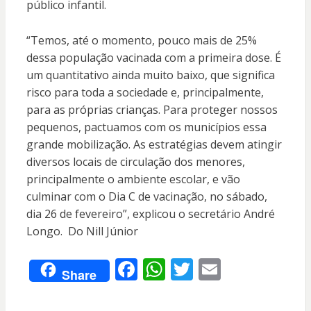
público infantil.
“Temos, até o momento, pouco mais de 25%
dessa população vacinada com a primeira dose. É
um quantitativo ainda muito baixo, que significa
risco para toda a sociedade e, principalmente,
para as próprias crianças. Para proteger nossos
pequenos, pactuamos com os municípios essa
grande mobilização. As estratégias devem atingir
diversos locais de circulação dos menores,
principalmente o ambiente escolar, e vão
culminar com o Dia C de vacinação, no sábado,
dia 26 de fevereiro”, explicou o secretário André
Longo. Do Nill Júnior
F
W
T
E
Share
ac
h
w
m