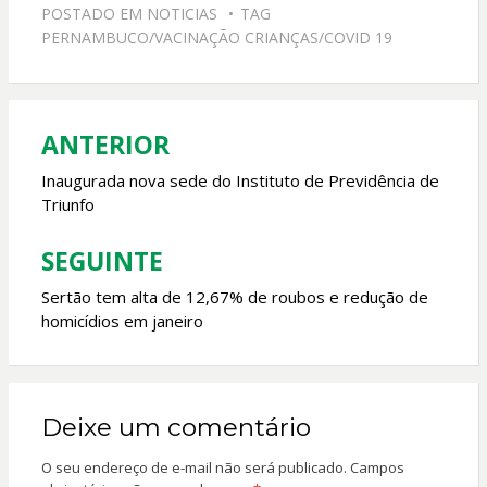
e
at
itt
ai
POSTADO EM
NOTICIAS
TAG
b
s
er
l
PERNAMBUCO/VACINAÇÃO CRIANÇAS/COVID 19
o
A
o
p
k
p
ANTERIOR
Navegação
de
Inaugurada nova sede do Instituto de Previdência de
Triunfo
Post
SEGUINTE
Sertão tem alta de 12,67% de roubos e redução de
homicídios em janeiro
Deixe um comentário
O seu endereço de e-mail não será publicado.
Campos