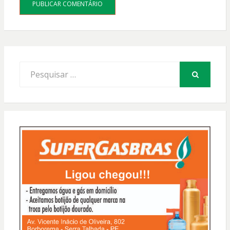
Procurar
por:
PESQUISAR