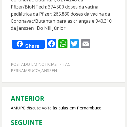
Pfizer/BioNTech; 374.500 doses da vacina
pediátrica da Pfizer; 265.880 doses da vacina da
Coronavac/Butantan para as crianças e 940.310
da Janssen. Do Nill Júnior
F
W
T
E
Share
ac
h
w
m
e
at
itt
ai
POSTADO EM
NOTICIAS
TAG
b
s
er
l
PERNAMBUCO/JANSSEN
o
A
o
p
k
p
ANTERIOR
Navegação
de
AMUPE discute volta às aulas em Pernambuco
Post
SEGUINTE