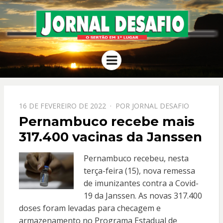
JORNAL
O Sertão em 1º Lugar
Menu
DESAFIO
PPOSTADO
16 DE FEVEREIRO DE 2022
POR
JORNAL DESAFIO
EM
Pernambuco recebe mais
317.400 vacinas da Janssen
Pernambuco recebeu, nesta
terça-feira (15), nova remessa
de imunizantes contra a Covid-
19 da Janssen. As novas 317.400
doses foram levadas para checagem e
armazenamento no Programa Estadual de