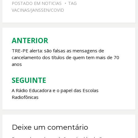
e
at
itt
ai
POSTADO EM
NOTICIAS
TAG
b
s
er
l
VACINAS/JANSSEN/COVID
o
A
o
p
k
p
ANTERIOR
Navegação
de
TRE-PE alerta: são falsas as mensagens de
cancelamento dos títulos de quem tem mais de 70
Post
anos
SEGUINTE
A Rádio Educadora e o papel das Escolas
Radiofônicas
Deixe um comentário