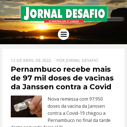
JORNAL
O Sertão em 1º Lugar
Menu
DESAFIO
PPOSTADO
12 DE ABRIL DE 2022
POR
JORNAL DESAFIO
EM
Pernambuco recebe mais
de 97 mil doses de vacinas
da Janssen contra a Covid
Nova remessa com 97.950
doses da vacina da Janssen
contra a Covid-19 chegou a
Pernambuco no final da tarde