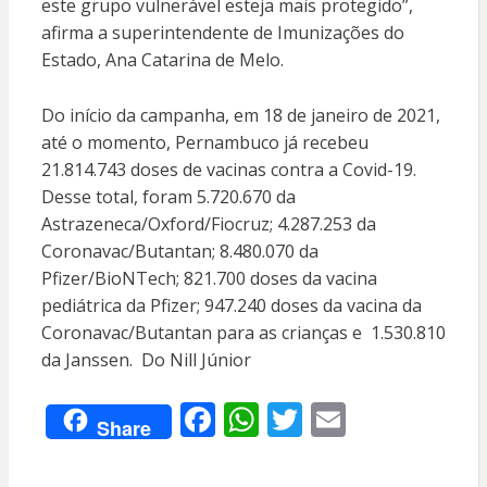
este grupo vulnerável esteja mais protegido”,
afirma a superintendente de Imunizações do
Estado, Ana Catarina de Melo.
Do início da campanha, em 18 de janeiro de 2021,
até o momento, Pernambuco já recebeu
21.814.743 doses de vacinas contra a Covid-19.
Desse total, foram 5.720.670 da
Astrazeneca/Oxford/Fiocruz; 4.287.253 da
Coronavac/Butantan; 8.480.070 da
Pfizer/BioNTech; 821.700 doses da vacina
pediátrica da Pfizer; 947.240 doses da vacina da
Coronavac/Butantan para as crianças e 1.530.810
da Janssen. Do Nill Júnior
F
W
T
E
Share
ac
h
w
m