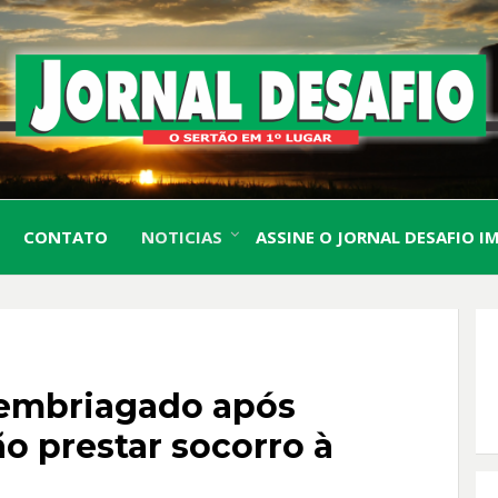
O Sertão em 1º Lugar
JORN
CONTATO
NOTICIAS
ASSINE O JORNAL DESAFIO I
DESA
embriagado após
o prestar socorro à