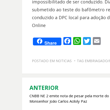
impossibilitado de ser conduzido. Di
submetido ao teste do bafômetro re
conduzido a DPC local para adoção da
Online
F
W
T
E
Share
ac
h
w
m
e
at
itt
ai
POSTADO EM
NOTICIAS
TAG
EMBRIAGADO/P
b
s
er
l
o
A
o
p
k
p
ANTERIOR
Navegação
CNBB NE 2 emite nota de pesar pela morte do
de
Monsenhor João Carlos Aciloly Paz
Post