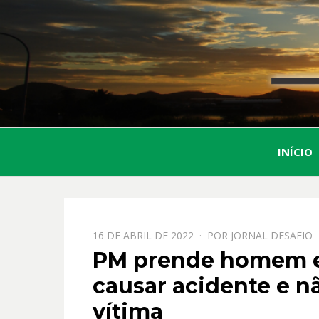
INÍCIO
PPOSTADO
16 DE ABRIL DE 2022
POR
JORNAL DESAFIO
EM
PM prende homem 
causar acidente e nã
vítima