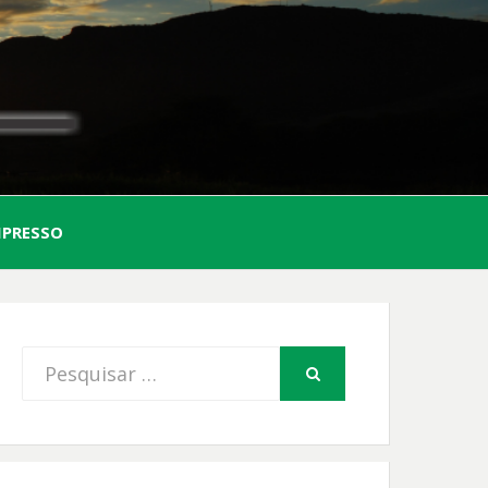
AL
MPRESSO
FIO
Procurar
PESQUISAR
por: