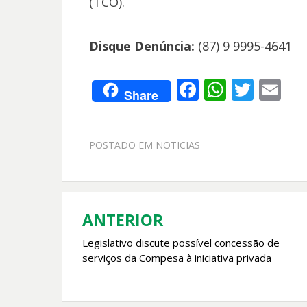
(TCO).
Disque Denúncia:
(87) 9 9995-4641
F
W
T
E
Share
ac
h
w
m
e
at
itt
ai
POSTADO EM
NOTICIAS
b
s
er
l
o
A
o
p
k
p
ANTERIOR
Navegação
Legislativo discute possível concessão de
de
serviços da Compesa à iniciativa privada
Post