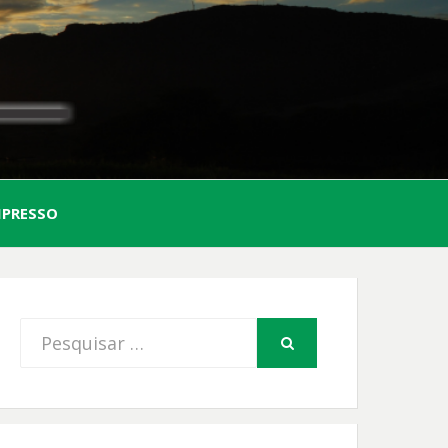
AL
MPRESSO
FIO
Procurar
PESQUISAR
por: