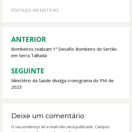
e
at
itt
ai
POSTADO EM
NOTICIAS
b
s
er
l
o
A
o
p
ANTERIOR
Navegação
k
p
de
Bombeiros realizam 1º Desafio Bombeiro do Sertão
em Serra Talhada
Post
SEGUINTE
Ministério da Saúde divulga cronograma do PNI de
2023
Deixe um comentário
O seu endereço de e-mail não será publicado.
Campos