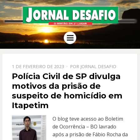
JORNAL
O Sertão em 1º Lugar
Menu
DESAFIO
PPOSTADO
1 DE FEVEREIRO DE 2023
POR
JORNAL DESAFIO
EM
Polícia Civil de SP divulga
motivos da prisão de
suspeito de homicídio em
Itapetim
O blog teve acesso ao Boletim
de Ocorrência – BO lavrado
após a prisão de Fábio Rocha da