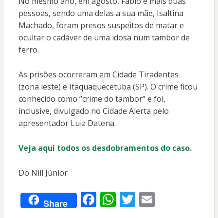
No mesmo ano, em agosto, Fábio e mais duas
pessoas, sendo uma delas a sua mãe, Isaltina
Machado, foram presos suspeitos de matar e
ocultar o cadáver de uma idosa num tambor de
ferro.
As prisões ocorreram em Cidade Tiradentes
(zona leste) e Itaquaquecetuba (SP). O crime ficou
conhecido como “crime do tambor” e foi,
inclusive, divulgado no Cidade Alerta pelo
apresentador Luiz Datena.
Veja aqui todos os desdobramentos do caso.
Do Nill Júnior
F
W
T
E
Share
ac
h
w
m