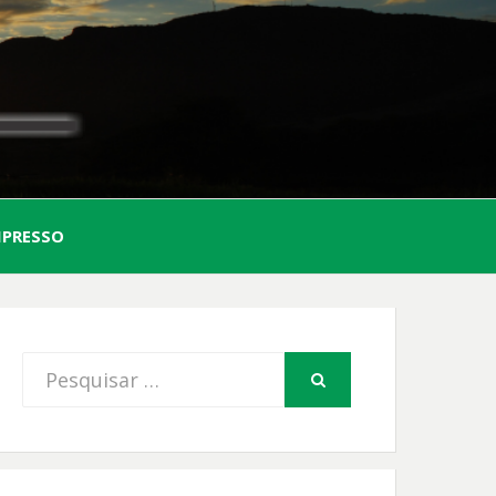
AL
MPRESSO
FIO
Procurar
PESQUISAR
por: