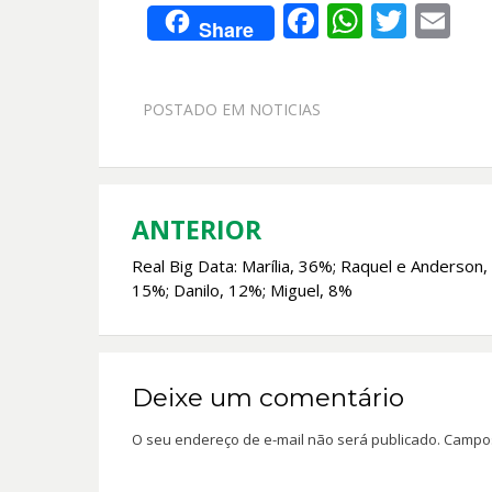
F
W
T
E
Share
ac
h
w
m
e
at
itt
ai
POSTADO EM
NOTICIAS
b
s
er
l
o
A
o
p
k
p
ANTERIOR
Navegação
Real Big Data: Marília, 36%; Raquel e Anderson,
de
15%; Danilo, 12%; Miguel, 8%
Post
Deixe um comentário
O seu endereço de e-mail não será publicado.
Campos