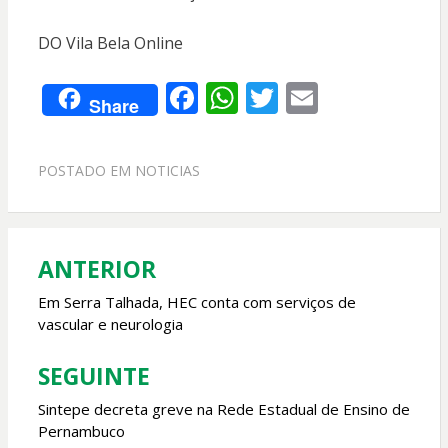
DO Vila Bela Online
F
W
T
E
Share
ac
h
w
m
e
at
itt
ai
POSTADO EM
NOTICIAS
b
s
er
l
o
A
o
p
ANTERIOR
Navegação
k
p
de
Em Serra Talhada, HEC conta com serviços de
vascular e neurologia
Post
SEGUINTE
Sintepe decreta greve na Rede Estadual de Ensino de
Pernambuco