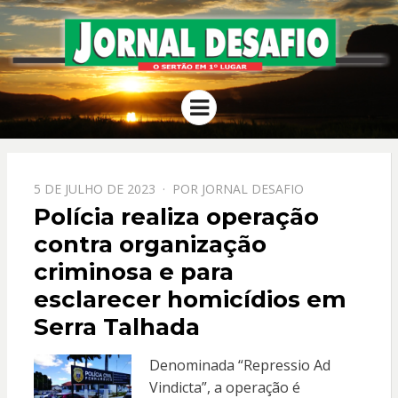
JORNAL
O Sertão em 1º Lugar
Menu
DESAFIO
PPOSTADO
5 DE JULHO DE 2023
POR
JORNAL DESAFIO
EM
Polícia realiza operação
contra organização
criminosa e para
esclarecer homicídios em
Serra Talhada
Denominada “Repressio Ad
Vindicta”, a operação é