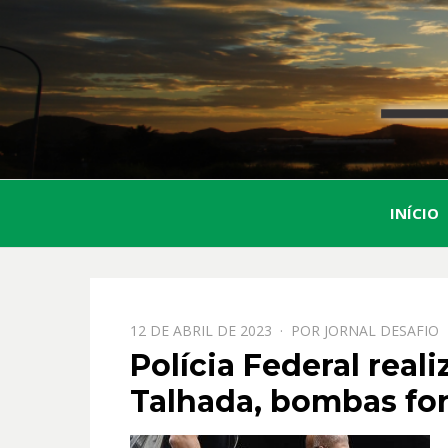
INÍCIO
PPOSTADO
12 DE ABRIL DE 2023
POR
JORNAL DESAFIO
EM
Polícia Federal real
Talhada, bombas fo