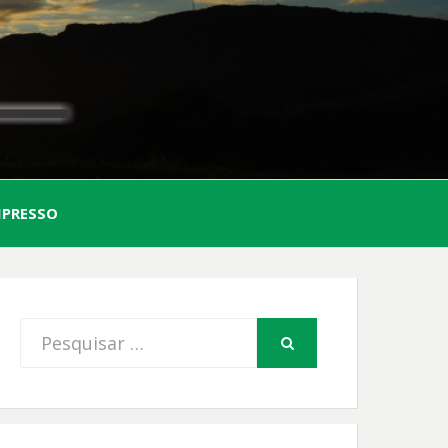
AL
MPRESSO
FIO
Procurar
PESQUISAR
por: