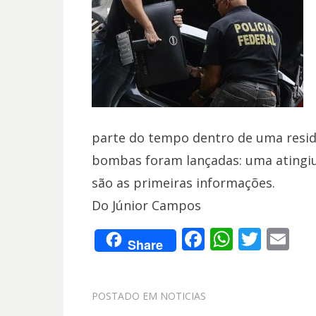
parte do tempo dentro de uma residê
bombas foram lançadas: uma atingiu 
são as primeiras informações.
Do Júnior Campos
F
W
T
E
Share
ac
h
w
m
e
at
itt
ai
POSTADO EM
NOTICIAS
b
s
er
l