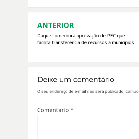
o
A
o
p
k
p
ANTERIOR
Navegação
Duque comemora aprovação de PEC que
de
facilita transferência de recursos a municípios
Post
Deixe um comentário
O seu endereço de e-mail não será publicado.
Campos
Comentário
*