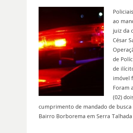
Policia
ao mand
juiz da
César S
Operaçã
de Políc
de ilíci
imóvel f
Foram a
(02) do
cumprimento de mandado de busca e
Bairro Borborema em Serra Talhada n