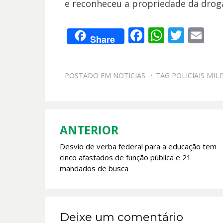
e reconheceu a propriedade da droga
F
W
T
E
Share
ac
h
w
m
e
at
itt
ai
POSTADO EM
NOTICIAS
TAG
POLICIAIS MI
b
s
er
l
o
A
o
p
k
p
ANTERIOR
Navegação
Desvio de verba federal para a educação tem
de
cinco afastados de função pública e 21
Post
mandados de busca
Deixe um comentário