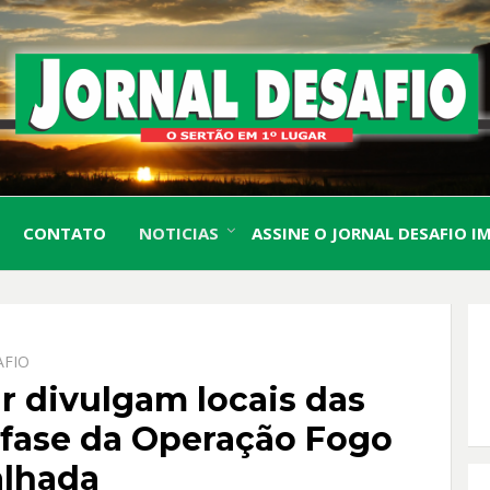
O Sertão em 1º Lugar
JORN
CONTATO
NOTICIAS
ASSINE O JORNAL DESAFIO I
DESA
AFIO
tar divulgam locais das
 fase da Operação Fogo
alhada