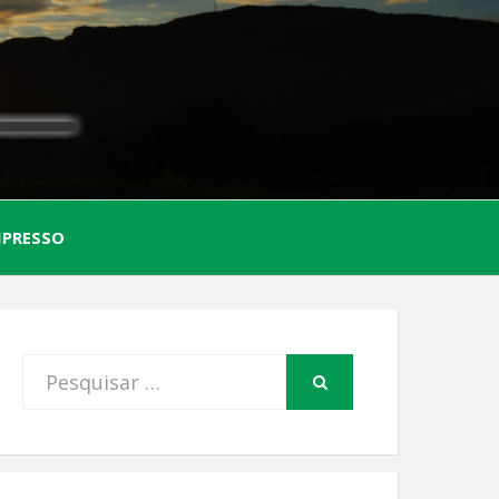
AL
MPRESSO
FIO
Procurar
PESQUISAR
por: