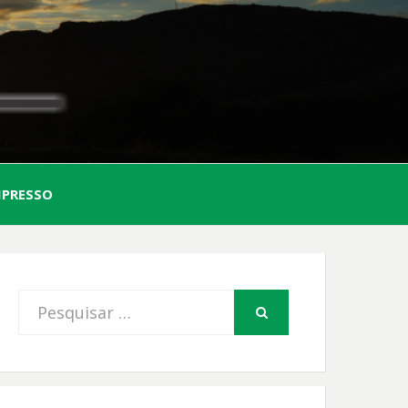
AL
MPRESSO
FIO
Procurar
PESQUISAR
por: