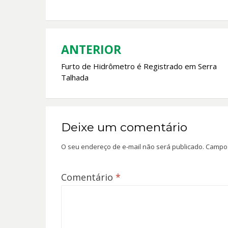
b
s
er
l
o
A
o
p
k
p
ANTERIOR
Navegação
Furto de Hidrômetro é Registrado em Serra
de
Talhada
Post
Deixe um comentário
O seu endereço de e-mail não será publicado.
Campos
Comentário
*