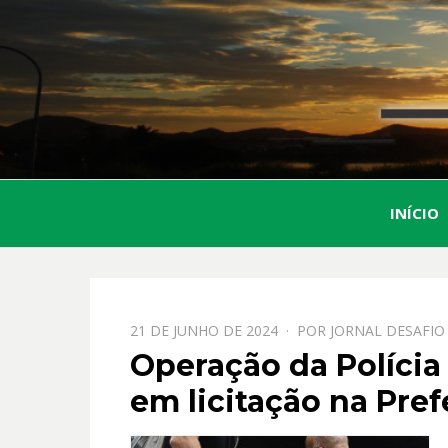
INÍCIO
PPOSTADO
21 DE JUNHO DE 2024
POR
JORNAL DESAFIO
EM
Operação da Polícia
em licitação na Pre