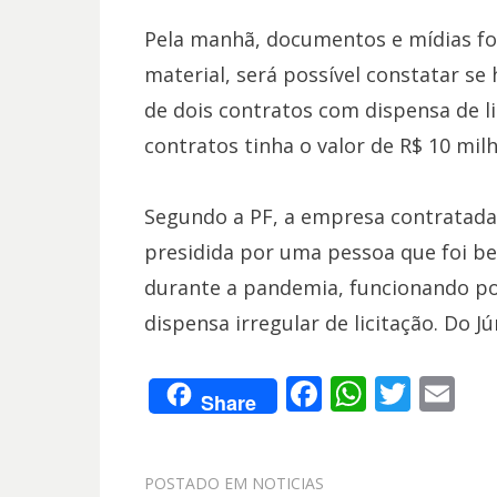
Pela manhã, documentos e mídias fo
material, será possível constatar se
de dois contratos com dispensa de li
contratos tinha o valor de R$ 10 milh
Segundo a PF, a empresa contratada
presidida por uma pessoa que foi ben
durante a pandemia, funcionando po
dispensa irregular de licitação. Do 
F
W
T
E
Share
ac
h
w
m
e
at
itt
ai
POSTADO EM
NOTICIAS