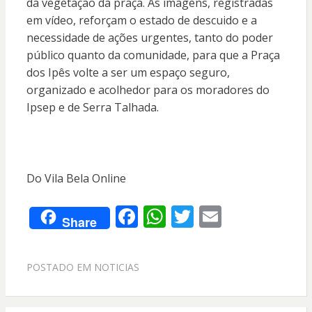
da vegetação da praça. As imagens, registradas
em vídeo, reforçam o estado de descuido e a
necessidade de ações urgentes, tanto do poder
público quanto da comunidade, para que a Praça
dos Ipês volte a ser um espaço seguro,
organizado e acolhedor para os moradores do
Ipsep e de Serra Talhada.
Do Vila Bela Online
F
W
T
E
Share
ac
h
w
m
e
at
itt
ai
POSTADO EM
NOTICIAS
b
s
er
l
o
A