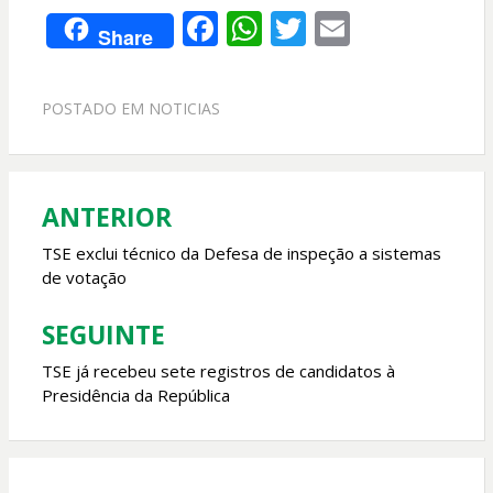
F
W
T
E
Share
ac
h
w
m
e
at
itt
ai
POSTADO EM
NOTICIAS
b
s
er
l
o
A
o
p
ANTERIOR
Navegação
k
p
de
TSE exclui técnico da Defesa de inspeção a sistemas
de votação
Post
SEGUINTE
TSE já recebeu sete registros de candidatos à
Presidência da República