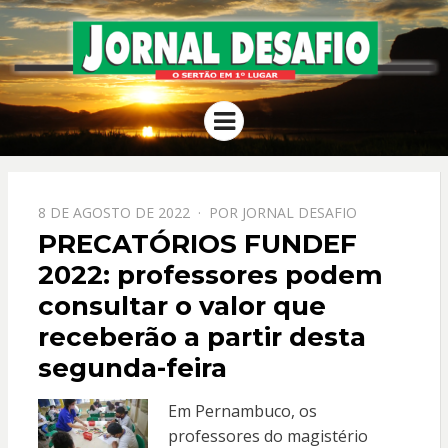
JORNAL
O Sertão em 1º Lugar
Menu
DESAFIO
PPOSTADO
8 DE AGOSTO DE 2022
POR
JORNAL DESAFIO
EM
PRECATÓRIOS FUNDEF
2022: professores podem
consultar o valor que
receberão a partir desta
segunda-feira
Em Pernambuco, os
professores do magistério