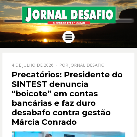
JORNAL
O Sertão em 1º Lugar
Menu
DESAFIO
PPOSTADO
4 DE JULHO DE 2026
POR
JORNAL DESAFIO
EM
Precatórios: Presidente do
SINTEST denuncia
“boicote” em contas
bancárias e faz duro
desabafo contra gestão
Márcia Conrado