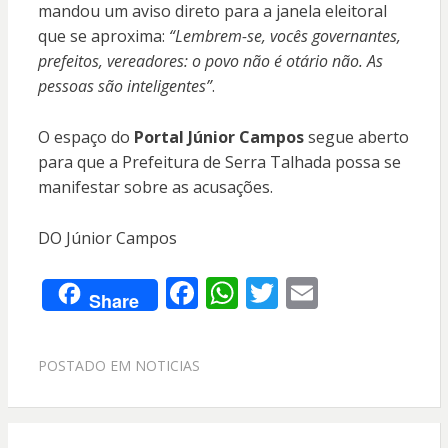
mandou um aviso direto para a janela eleitoral
que se aproxima:
“Lembrem-se, vocês governantes,
prefeitos, vereadores: o povo não é otário não. As
pessoas são inteligentes”
.
O espaço do
Portal Júnior Campos
segue aberto
para que a Prefeitura de Serra Talhada possa se
manifestar sobre as acusações.
DO Júnior Campos
F
W
T
E
Share
ac
h
w
m
e
at
itt
ai
POSTADO EM
NOTICIAS
b
s
er
l
o
A