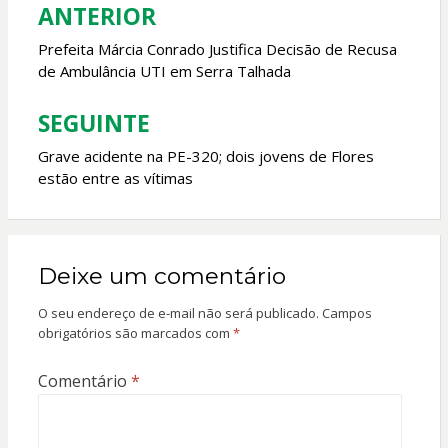
o
p
ANTERIOR
Navegação
k
p
de
Prefeita Márcia Conrado Justifica Decisão de Recusa
de Ambulância UTI em Serra Talhada
Post
SEGUINTE
Grave acidente na PE-320; dois jovens de Flores
estão entre as vítimas
Deixe um comentário
O seu endereço de e-mail não será publicado.
Campos
obrigatórios são marcados com
*
Comentário
*