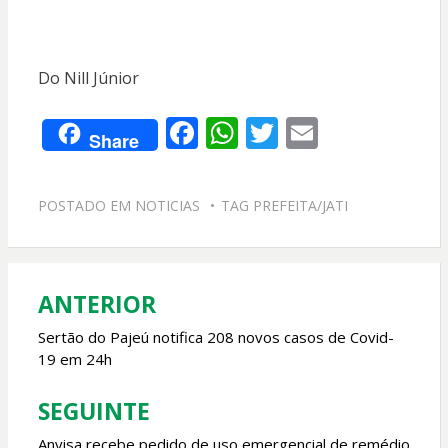
Do Nill Júnior
F
W
T
E
Share
ac
h
w
m
e
at
itt
ai
POSTADO EM
NOTICIAS
TAG
PREFEITA/JATI
b
s
er
l
o
A
o
p
ANTERIOR
Navegação
k
p
de
Sertão do Pajeú notifica 208 novos casos de Covid-
19 em 24h
Post
SEGUINTE
Anvisa recebe pedido de uso emergencial de remédio