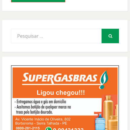
Procurar
por:
PESQUISAR