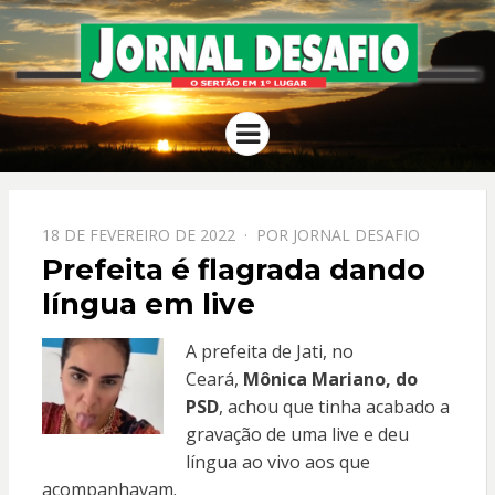
JORNAL
O Sertão em 1º Lugar
Menu
DESAFIO
PPOSTADO
18 DE FEVEREIRO DE 2022
POR
JORNAL DESAFIO
EM
Prefeita é flagrada dando
língua em live
A prefeita de Jati, no
Ceará,
Mônica Mariano, do
PSD
, achou que tinha acabado a
gravação de uma live e deu
língua ao vivo aos que
acompanhavam.