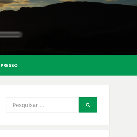
AL
MPRESSO
FIO
Procurar
PESQUISAR
por: