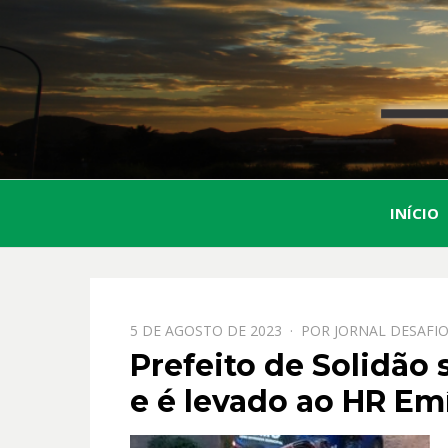
INÍCIO
PPOSTADO
5 DE AGOSTO DE 2023
POR
JORNAL DESAFI
EM
Prefeito de Solidão
e é levado ao HR Em