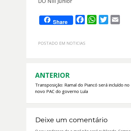
DO Nill Júnior
F
W
T
E
Share
ac
h
w
m
e
at
itt
ai
POSTADO EM
NOTICIAS
b
s
er
l
o
A
o
p
k
p
ANTERIOR
Navegação
Transposição: Ramal do Piancó será incluído no
de
novo PAC do governo Lula
Post
Deixe um comentário