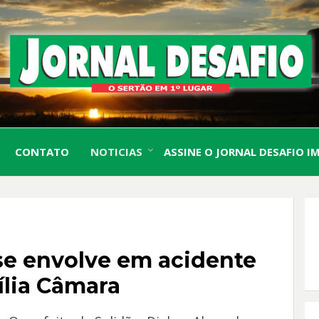
O Sertão em 1º Lugar
JORN
CONTATO
NOTICIAS
ASSINE O JORNAL DESAFIO I
DESA
O
 se envolve em acidente
ília Câmara