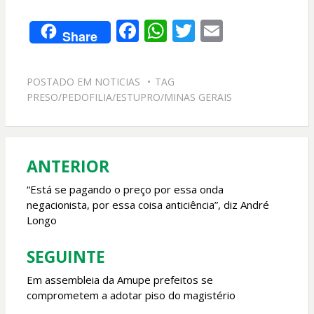
F
W
T
E
Share
ac
h
w
m
e
at
itt
ai
POSTADO EM
NOTICIAS
TAG
b
s
er
l
PRESO/PEDOFILIA/ESTUPRO/MINAS GERAIS
o
A
o
p
k
p
ANTERIOR
Navegação
de
“Está se pagando o preço por essa onda
negacionista, por essa coisa anticiência”, diz André
Post
Longo
SEGUINTE
Em assembleia da Amupe prefeitos se
comprometem a adotar piso do magistério