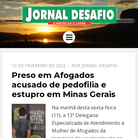
JORNAL
O Sertão em 1º Lugar
Menu
DESAFIO
PPOSTADO
12 DE FEVEREIRO DE 2022
POR
JORNAL DESAFIO
EM
Preso em Afogados
acusado de pedofilia e
estupro em Minas Gerais
Na manhã desta sexta-feira
(11), a 13ª Delegacia
Especializada de Atendimento à
Mulher de Afogados da