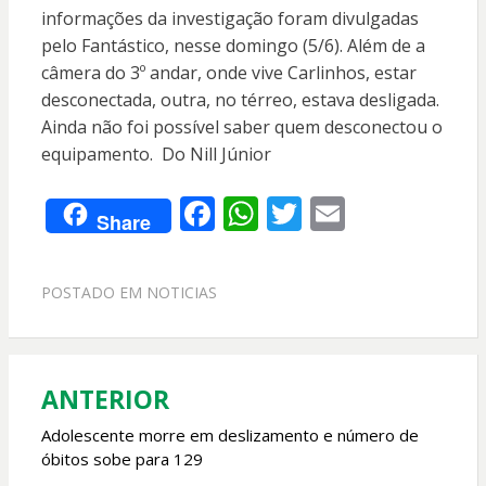
informações da investigação foram divulgadas
pelo Fantástico, nesse domingo (5/6). Além de a
câmera do 3º andar, onde vive Carlinhos, estar
desconectada, outra, no térreo, estava desligada.
Ainda não foi possível saber quem desconectou o
equipamento. Do Nill Júnior
F
W
T
E
Share
ac
h
w
m
e
at
itt
ai
POSTADO EM
NOTICIAS
b
s
er
l
o
A
o
p
ANTERIOR
Navegação
k
p
de
Adolescente morre em deslizamento e número de
óbitos sobe para 129
Post