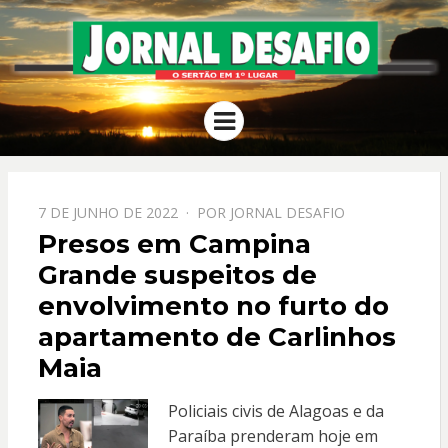
JORNAL
O Sertão em 1º Lugar
Menu
DESAFIO
PPOSTADO
7 DE JUNHO DE 2022
POR
JORNAL DESAFIO
EM
Presos em Campina
Grande suspeitos de
envolvimento no furto do
apartamento de Carlinhos
Maia
Policiais civis de Alagoas e da
Paraíba prenderam hoje em