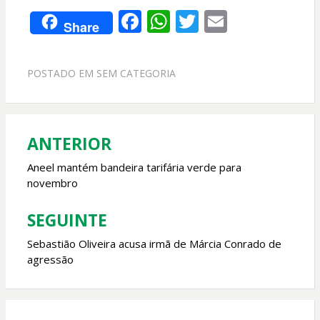
F
W
T
E
Share
ac
h
w
m
e
at
itt
ai
POSTADO EM
SEM CATEGORIA
b
s
er
l
o
A
o
p
ANTERIOR
Navegação
k
p
de
Aneel mantém bandeira tarifária verde para
novembro
Post
SEGUINTE
Sebastião Oliveira acusa irmã de Márcia Conrado de
agressão