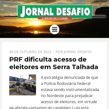
JORNAL
O Sertão em 1º Lugar
Menu
DESAFIO
PPOSTADO
30 DE OUTUBRO DE 2022
POR
JORNAL DESAFIO
EM
PRF dificulta acesso de
eleitores em Serra Talhada
A estratégia denunciada de que
a Polícia Rodoviária Federal
estava sendo instrumentalizada
no Nordeste para prejudicar
acesso de eleitores, em virtude
da aferida vantagem do candidato Lula está