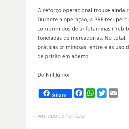
O reforço operacional trouxe ainda 
Durante a operação, a PRF recuperou
comprimidos de anfetaminas (“rebites
toneladas de mercadorias. No total,
práticas criminosas, entre elas uso
de prisão em aberto.
Do Nill Júnior
F
W
T
E
Share
ac
h
w
m
e
at
itt
ai
POSTADO EM
NOTICIAS
b
s
er
l