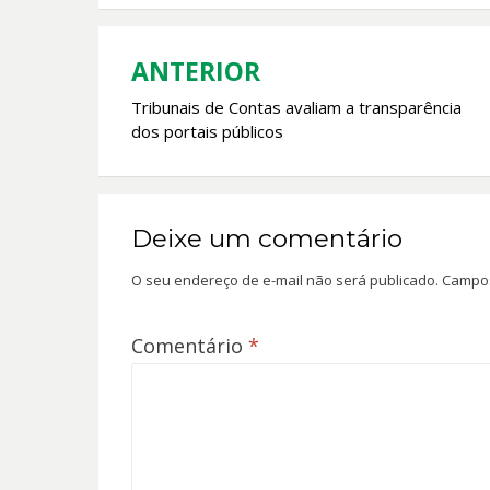
o
A
o
p
k
p
ANTERIOR
Navegação
Tribunais de Contas avaliam a transparência
de
dos portais públicos
Post
Deixe um comentário
O seu endereço de e-mail não será publicado.
Campos
Comentário
*