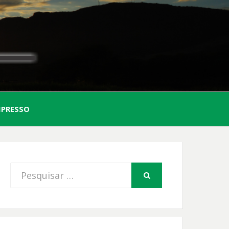
AL
MPRESSO
FIO
Procurar
PESQUISAR
por: