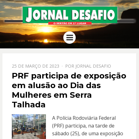
JORNAL
O Sertão em 1º Lugar
Menu
DESAFIO
PPOSTADO
25 DE MARÇO DE 2023
POR
JORNAL DESAFIO
EM
PRF participa de exposição
em alusão ao Dia das
Mulheres em Serra
Talhada
A Polícia Rodoviária Federal
(PRF) participa, na tarde de
sábado (25), de uma exposição