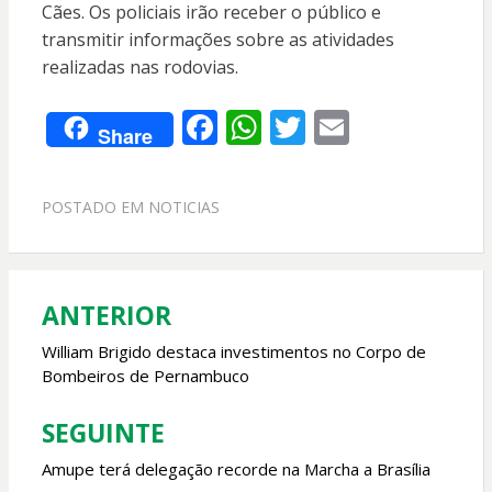
Cães. Os policiais irão receber o público e
transmitir informações sobre as atividades
realizadas nas rodovias.
F
W
T
E
Share
ac
h
w
m
e
at
itt
ai
POSTADO EM
NOTICIAS
b
s
er
l
o
A
o
p
ANTERIOR
Navegação
k
p
de
William Brigido destaca investimentos no Corpo de
Bombeiros de Pernambuco
Post
SEGUINTE
Amupe terá delegação recorde na Marcha a Brasília