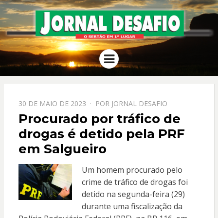
JORNAL
O Sertão em 1º Lugar
Menu
DESAFIO
PPOSTADO
30 DE MAIO DE 2023
POR
JORNAL DESAFIO
EM
Procurado por tráfico de
drogas é detido pela PRF
em Salgueiro
Um homem procurado pelo
crime de tráfico de drogas foi
detido na segunda-feira (29)
durante uma fiscalização da