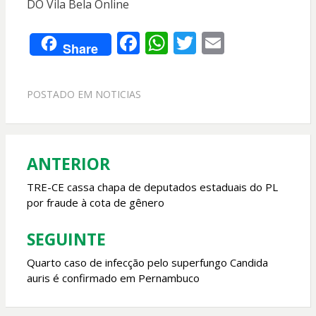
DO Vila Bela Online
F
W
T
E
Share
ac
h
w
m
e
at
itt
ai
POSTADO EM
NOTICIAS
b
s
er
l
o
A
o
p
ANTERIOR
Navegação
k
p
de
TRE-CE cassa chapa de deputados estaduais do PL
por fraude à cota de gênero
Post
SEGUINTE
Quarto caso de infecção pelo superfungo Candida
auris é confirmado em Pernambuco