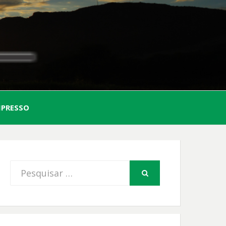
AL
MPRESSO
FIO
Procurar
PESQUISAR
por: