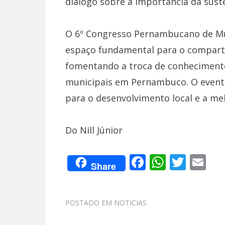
diálogo sobre a importância da sust
O 6º Congresso Pernambucano de Mu
espaço fundamental para o comparti
fomentando a troca de conhecimento
municipais em Pernambuco. O evento 
para o desenvolvimento local e a mel
Do Nill Júnior
F
W
T
E
Share
ac
h
w
m
e
at
itt
ai
POSTADO EM
NOTICIAS
b
s
er
l