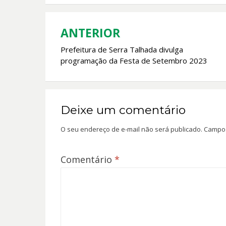
o
A
o
p
k
p
ANTERIOR
Navegação
Prefeitura de Serra Talhada divulga
de
programação da Festa de Setembro 2023
Post
Deixe um comentário
O seu endereço de e-mail não será publicado.
Campos
Comentário
*