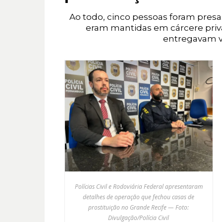
Ao todo, cinco pessoas foram presa
eram mantidas em cárcere priv
entregavam v
Polícias Civil e Rodoviária Federal apresentaram
detalhes de operação que fechou casas de
prostituição no Grande Recife — Foto:
Divulgação/Polícia Civil