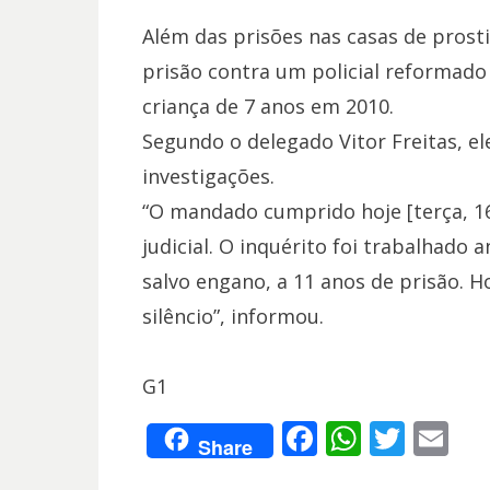
Além das prisões nas casas de prost
prisão contra um policial reformad
criança de 7 anos em 2010.
Segundo o delegado Vitor Freitas, e
investigações.
“O mandado cumprido hoje [terça, 16
judicial. O inquérito foi trabalhado a
salvo engano, a 11 anos de prisão. Ho
silêncio”, informou.
G1
F
W
T
E
Share
ac
h
w
m