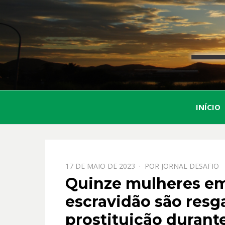
INÍCIO
PPOSTADO
17 DE MAIO DE 2023
POR
JORNAL DESAFIO
EM
Quinze mulheres em
escravidão são resg
prostituição durante