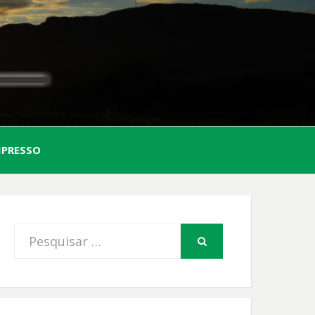
AL
MPRESSO
FIO
Procurar
PESQUISAR
por: