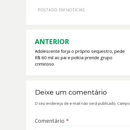
e
at
itt
ai
POSTADO EM
NOTICIAS
b
s
er
l
o
A
o
p
k
p
ANTERIOR
Navegação
Adolescente forja o próprio sequestro, pede
de
R$ 60 mil ao pai e polícia prende grupo
Post
criminoso
Deixe um comentário
O seu endereço de e-mail não será publicado.
Campos
Comentário
*