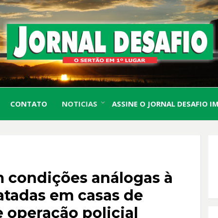
O Sertão em 1º Lugar
JORN
CONTATO
NOTICIAS
ASSINE O JORNAL DESAFIO I
DESA
 condições análogas à
atadas em casas de
 operação policial