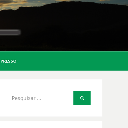
AL
MPRESSO
FIO
Procurar
PESQUISAR
por: