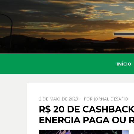
INÍCIO
PPOSTADO
2 DE MAIO DE 2023
POR
JORNAL DESAFIO
EM
R$ 20 DE CASHBACK
ENERGIA PAGA OU R