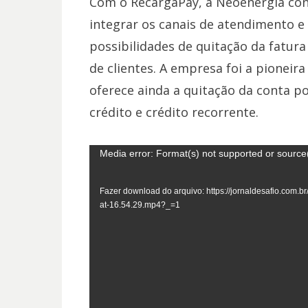
Com o RecargaPay, a Neoenergia cons
integrar os canais de atendimento 
possibilidades de quitação da fatura
de clientes. A empresa foi a pioneira
oferece ainda a quitação da conta p
crédito e crédito recorrente.
Tocador
Media error: Format(s) not supported or source
de
Fazer download do arquivo: https://jornaldesafio.com.
vídeo
at-16.54.29.mp4?_=1