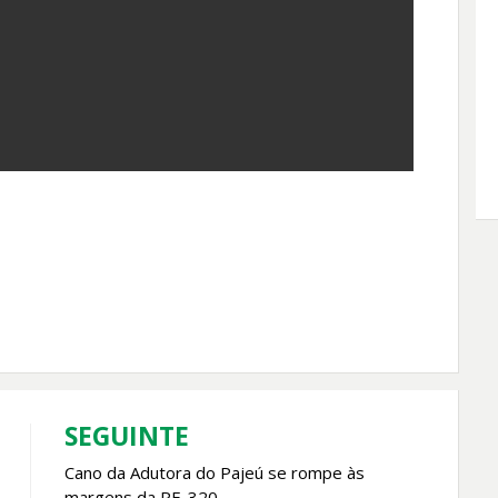
SEGUINTE
Cano da Adutora do Pajeú se rompe às
margens da PE-320