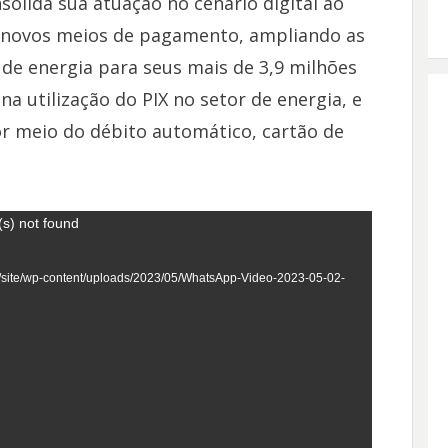
olida sua atuação no cenário digital ao
e novos meios de pagamento, ampliando as
 de energia para seus mais de 3,9 milhões
 na utilização do PIX no setor de energia, e
or meio do débito automático, cartão de
(s) not found
br/site/wp-content/uploads/2023/05/WhatsApp-Video-2023-05-02-