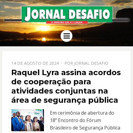
JORNAL
O Sertão em 1º Lugar
Menu
DESAFIO
PPOSTADO
14 DE AGOSTO DE 2024
POR
JORNAL DESAFIO
EM
Raquel Lyra assina acordos
de cooperação para
atividades conjuntas na
área de segurança pública
Em cerimônia de abertura do
18º Encontro do Fórum
Brasileiro de Segurança Pública