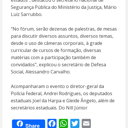
estados”, destacou o secretário nacional de
Segurança Pública do Ministério da Justiça, Mário
Luiz Sarrubbo.
“No fórum, serão dezenas de palestras, de mesas
para discutir diversos assuntos, diversos temas,
desde o uso de câmeras corporais, à grade
curricular de cursos de formação, diversas
matérias com a participação também de
convidados”, explicou o secretário de Defesa
Social, Alessandro Carvalho.
Acompanharam o evento o diretor-geral da
Polícia Federal, Andrei Rodrigues, os deputados
estaduais Joel da Harpa e Gleide Ângelo, além de
secretários estaduais. Do Nill Júnior
F
W
T
E
Share