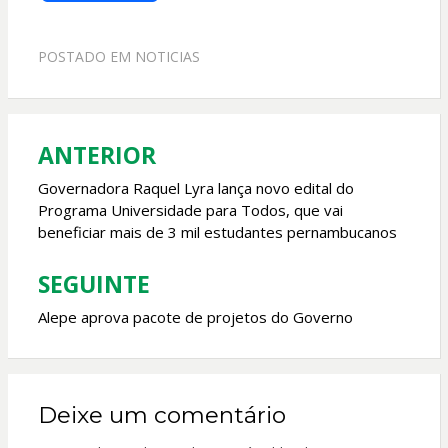
ac
h
w
m
e
at
itt
ai
POSTADO EM
NOTICIAS
b
s
er
l
o
A
o
p
ANTERIOR
Navegação
k
p
de
Governadora Raquel Lyra lança novo edital do
Programa Universidade para Todos, que vai
Post
beneficiar mais de 3 mil estudantes pernambucanos
SEGUINTE
Alepe aprova pacote de projetos do Governo
Deixe um comentário